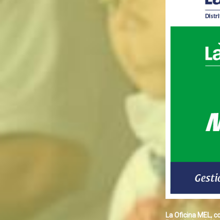
n el marco de la VI Asamblea MEL Distrital 2025,
La Oficina MEL, c