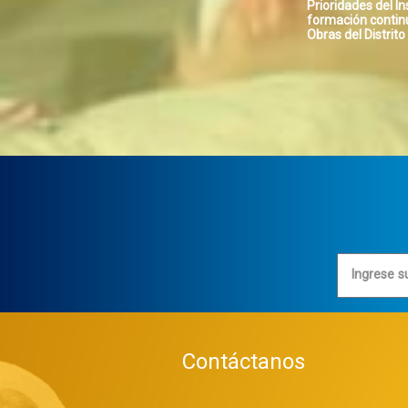
ue se llevará a cabo en la ciudad de Guatemala
Prioridades del In
urante el mes de septiembre, la Comisión
formación contin
reparatoria, en coordinación con l
Obras del Distrit
Ingrese s
Contáctanos