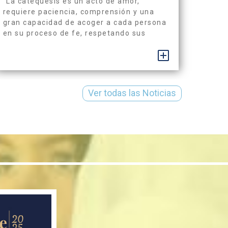
“La catequesis es un acto de amor,
requiere paciencia, comprensión y una
gran capacidad de acoger a cada persona
en su proceso de fe, respetando sus
ritmos y sus preguntas” (ESCALA) El
compromiso de cada catequista nace de
+
su llamado vocacional, como respuesta
creativa a la misión encomendada y
sostenida por el Espíritu Santo en el
Ver todas las Noticias
camino de iniciación al...