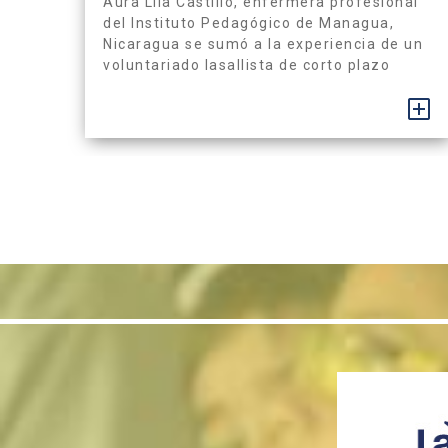
Aura Lila Castillo, enfermera profesional
del Instituto Pedagógico de Managua,
Nicaragua se sumó a la experiencia de un
voluntariado lasallista de corto plazo
junto a la Comisión Central y de
Monitoreo para la Misión Nacional, del 3 al
+
12 de noviembre en las aldeas de
Jocotán, Chiquimula. “Con el corazón
lleno de gratitud, quiero expresar mi
profundo...