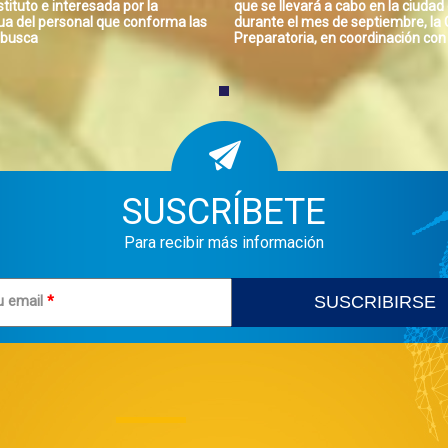
stituto e interesada por la
que se llevará a cabo en la ciuda
ua del personal que conforma las
durante el mes de septiembre, la
o busca
Preparatoria, en coordinación con 
SUSCRÍBETE
Para recibir más información
u email
*