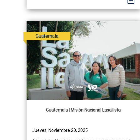
+
quienes renovaron públicamente su
consagración, reafirmando su
compromiso de seguir a Jesucristo
mediante la vivencia de los consejos
evangélicos...
Guatemala
Guatemala | Misión Nacional Lasallista
Jueves, Noviembre 20, 2025