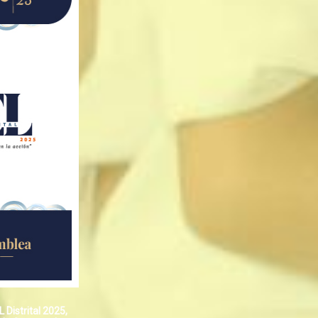
 Distrital 2025,
La Oficina MEL, con el afán de concretar las