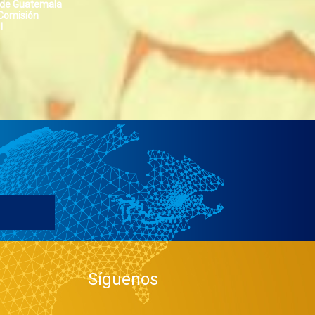
d de Guatemala
Prioridades del Instituto e interesada por la
 Comisión
formación continua del personal que conforma la
l
Obras del Distrito busca
Síguenos