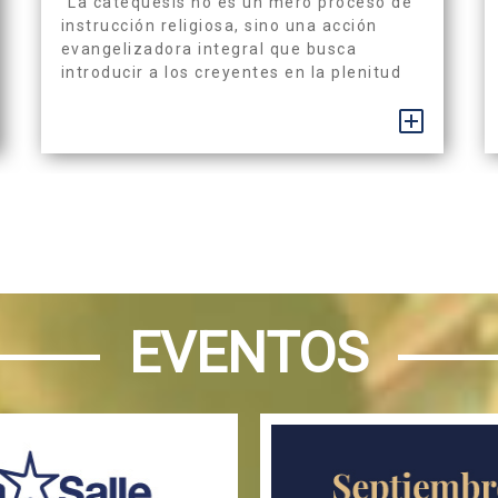
“La catequesis no es un mero proceso de
instrucción religiosa, sino una acción
evangelizadora integral que busca
introducir a los creyentes en la plenitud
de la vida cristiana.” (ESCALA) El Papa
Francisco nos recordó en el Evangelii
+
Gaudium que “el anuncio del Evangelio y
la catequesis no pueden prescindir de la
dimensión kerigmática”. La catequesis
es...
EVENTOS