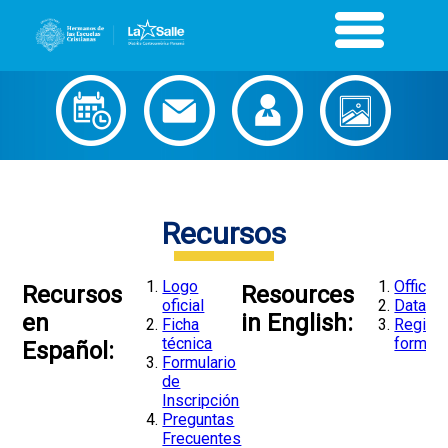
Recursos
Logo
Official
Recursos
Resources
oficial
Data sh
en
in English:
Ficha
Registr
técnica
form
Español:
Formulario
de
Inscripción
Preguntas
Frecuentes