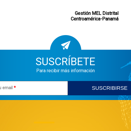
Gestión MEL Distrital
Centroamérica-Panamá
SUSCRÍBETE
Para recibir más información
u email
*