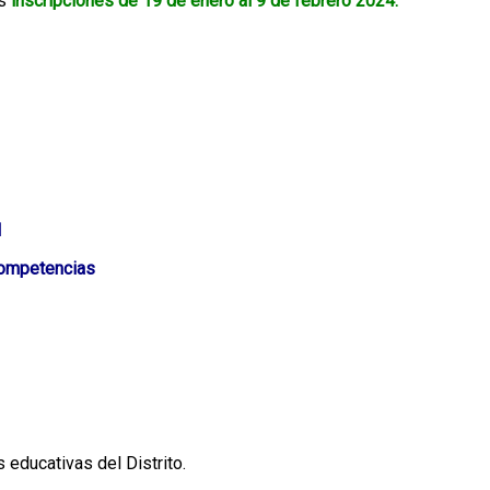
us
inscripciones de 19 de enero al 9 de febrero 2024.
I
Competencias
s educativas del Distrito.