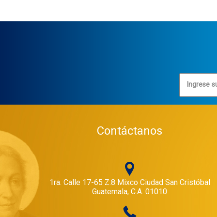
Ingrese s
Contáctanos
1ra. Calle 17-65 Z.8 Mixco Ciudad San Cristóbal
Guatemala, C.A. 01010