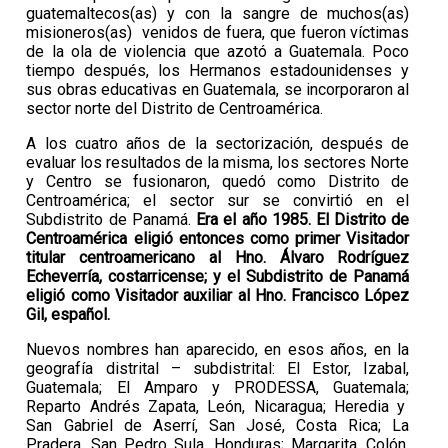
guatemaltecos(as) y con la sangre de muchos(as)
misioneros(as) venidos de fuera, que fueron víctimas
de la ola de violencia que azotó a Guatemala. Poco
tiempo después, los Hermanos estadounidenses y
sus obras educativas en Guatemala, se incorporaron al
sector norte del Distrito de Centroamérica.
A los cuatro años de la sectorización, después de
evaluar los resultados de la misma, los sectores Norte
y Centro se fusionaron, quedó como Distrito de
Centroamérica; el sector sur se convirtió en el
Subdistrito de Panamá.
Era el año 1985. El Distrito de
Centroamérica eligió entonces como primer Visitador
titular centroamericano al Hno. Álvaro Rodríguez
Echeverría, costarricense; y el Subdistrito de Panamá
eligió como Visitador auxiliar al Hno. Francisco López
Gil, español.
Nuevos nombres han aparecido, en esos años, en la
geografía distrital – subdistrital: El Estor, Izabal,
Guatemala; El Amparo y PRODESSA, Guatemala;
Reparto Andrés Zapata, León, Nicaragua; Heredia y
San Gabriel de Aserrí, San José, Costa Rica; La
Pradera, San Pedro Sula, Honduras; Margarita, Colón,