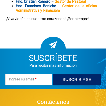
Hno. Cristian Romero
–
Gestor de Pastoral
Hno. Francisco Boniche
–
Gestor de la oficina
Administrativa y Financiera
¡Viva Jesús en nuestros corazones! ¡Por siempre!
SUSCRÍBETE
Para recibir más información
Ingrese su email
*
Contáctanos