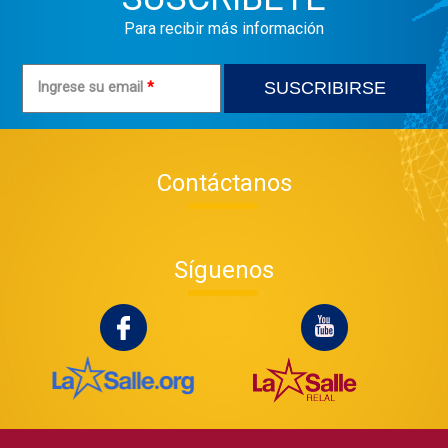
Para recibir más información
Ingrese su email
*
Contáctanos
Síguenos