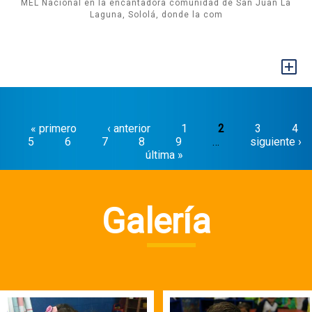
MEL Nacional en la encantadora comunidad de San Juan La
Laguna, Sololá, donde la com
+
Páginas
« primero
‹ anterior
1
2
3
4
5
6
7
8
9
…
siguiente ›
última »
Galería