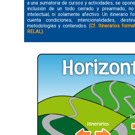
a una sumatoria de cursos y actividades; se opone
inclusión de un todo cerrado y prearmado; n
intelectual, ni solamente afectivo. Un itinerario 
cuenta condiciones, intencionalidades, destin
metodologías y contenidos.
(Cf. Itinerarios for
RELAL).