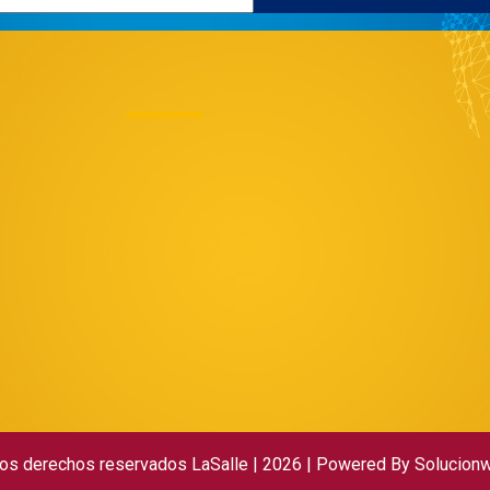
os derechos reservados LaSalle | 2026
| Powered By
Solucion