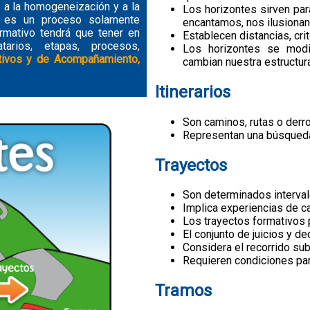
 a la homogeneización y a la
Los horizontes sirven pa
o es un proceso solamente
encantamos, nos ilusionan
formativo tendrá que tener en
Establecen distancias, crit
atarios, etapas, procesos,
Los horizontes se modi
mativos y de Acompañamiento,
cambian nuestra estructura
Itinerarios
Son caminos, rutas o derro
Representan una búsqueda 
Trayectos
Son determinados intervalo
Implica experiencias de c
Los trayectos formativos p
El conjunto de juicios y d
Considera el recorrido subj
Requieren condiciones par
Tramos