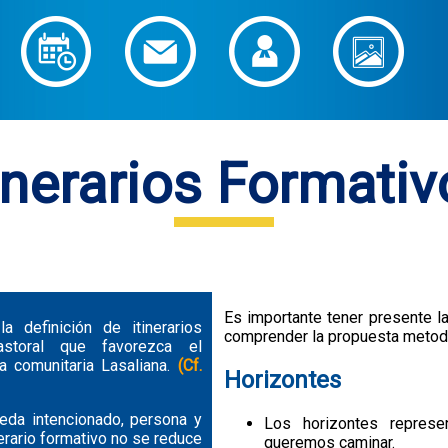
inerarios Formati
Es importante tener presente l
a definición de itinerarios
comprender la propuesta metodol
storal que favorezca el
a comunitaria Lasaliana.
(Cf.
Horizontes
ueda intencionado, persona y
Los horizontes represe
erario formativo no se reduce
queremos caminar.