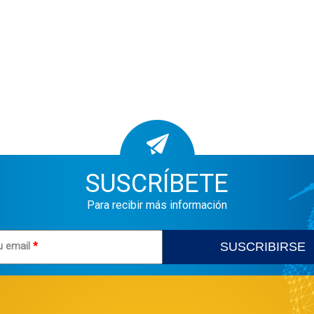
SUSCRÍBETE
Para recibir más información
u email
*