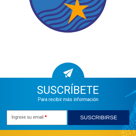
SUSCRÍBETE
Para recibir más información
Ingrese su email
*