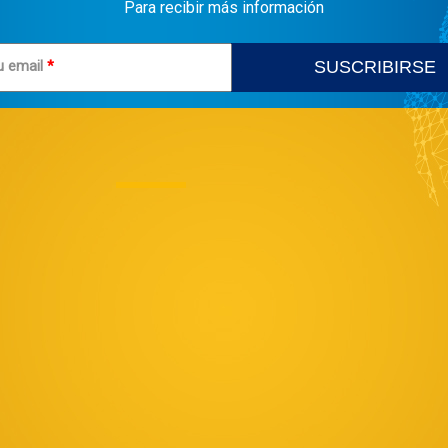
Para recibir más información
u email
*