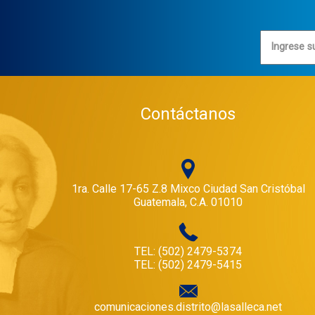
Ingrese s
Contáctanos
1ra. Calle 17-65 Z.8 Mixco Ciudad San Cristóbal
Guatemala, C.A. 01010
TEL: (502) 2479-5374
TEL: (502) 2479-5415
comunicaciones.distrito@lasalleca.net